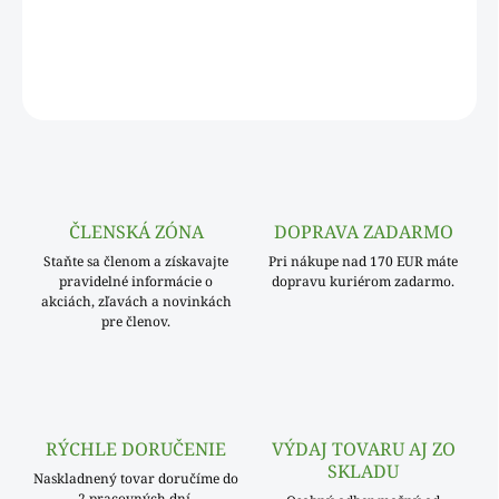
Cenovo výhodné balenie jemných kvalitných obrúskov vo
svetlo modrej farbe.
OPÝTAŤ SA
ČLENSKÁ ZÓNA
DOPRAVA ZADARMO
Staňte sa členom a získavajte
Pri nákupe nad 170 EUR máte
pravidelné informácie o
dopravu kuriérom zadarmo.
akciách, zľavách a novinkách
pre členov.
RÝCHLE DORUČENIE
VÝDAJ TOVARU AJ ZO
SKLADU
Naskladnený tovar doručíme do
2 pracovných dní.