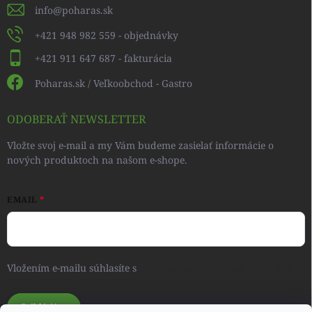
info
@
poharas.sk
+421 948 982 559 - objednávky
+421 911 647 687 - fakturácia
Poharas.sk / Veľkoobchod - Gastro
ODOBERAŤ NEWSLETTER
Vložte svoj e-mail a my Vám budeme zasielať informácie o
nových produktoch na našom e-shope.
EMAIL
Vložením e-mailu súhlasíte s
podmienkami ochrany osobných
údajov
Prihlásiť sa