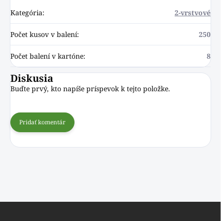
Kategória
:
2-vrstvové
Počet kusov v balení
:
250
Počet balení v kartóne
:
8
Diskusia
Buďte prvý, kto napíše príspevok k tejto položke.
Pridať komentár
Z
á