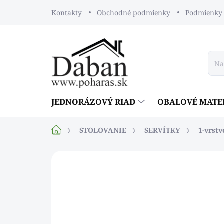
Prejsť
Kontakty
Obchodné podmienky
Podmienky 
na
obsah
JEDNORÁZOVÝ RIAD
OBALOVÉ MATE
Domov
STOLOVANIE
SERVÍTKY
1-vrst
Neohodnotené
Podrobnosti ho