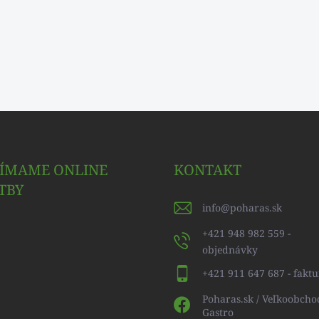
JÍMAME ONLINE
KONTAKT
TBY
info
@
poharas.sk
+421 948 982 559 -
objednávky
+421 911 647 687 - faktu
Poharas.sk / Veľkoobcho
Gastro