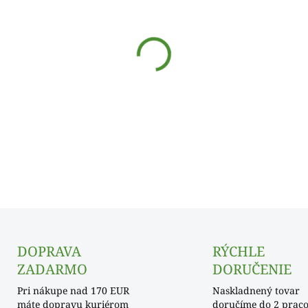
cena:
SKLADOM
−
+
DETAILNÉ INFORMÁCIE
DOPRAVA
RÝCHLE
ZADARMO
DORUČENIE
Pri nákupe nad 170 EUR
Naskladnený tovar
máte dopravu kuriérom
doručíme do 2 prac