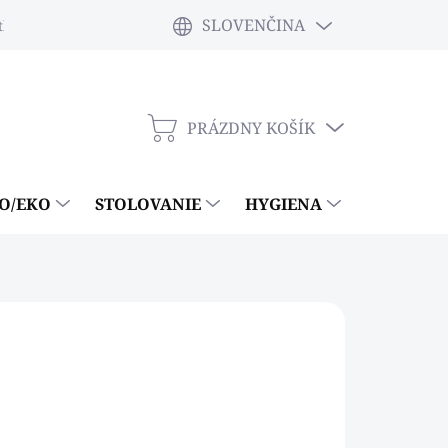
SLOVENČINA
tky
PRÁZDNY KOŠÍK
NÁKUPNÝ
KOŠÍK
IO/EKO
STOLOVANIE
HYGIENA
ČISTIACE