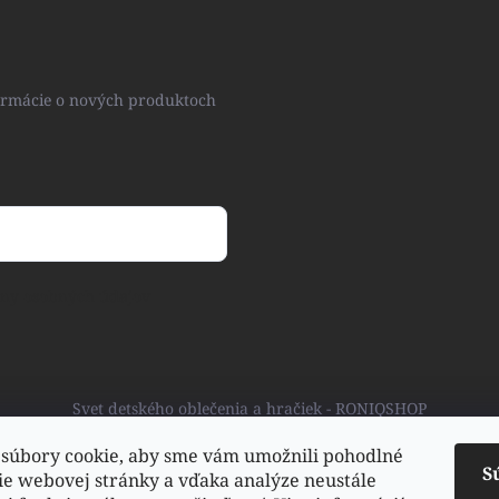
formácie o nových produktoch
ny osobných údajov
Svet detského oblečenia a hračiek - RONIQSHOP
súbory cookie, aby sme vám umožnili pohodlné
S
ie webovej stránky a vďaka analýze neustále