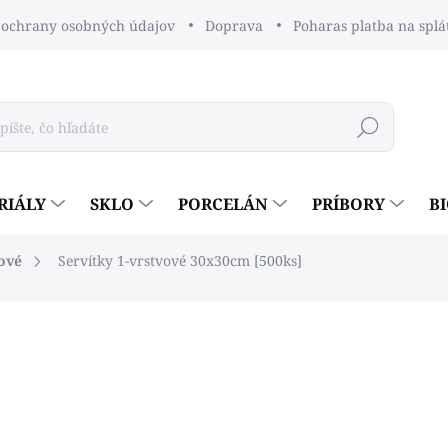
ochrany osobných údajov
Doprava
Poharas platba na splá
Hľadať
RIÁLY
SKLO
PORCELÁN
PRÍBORY
B
vové
Servítky 1-vrstvové 30x30cm [500ks]
dnotenia
€4
€3,25 bez DPH
Jednotková
€0,01 / 1 ks