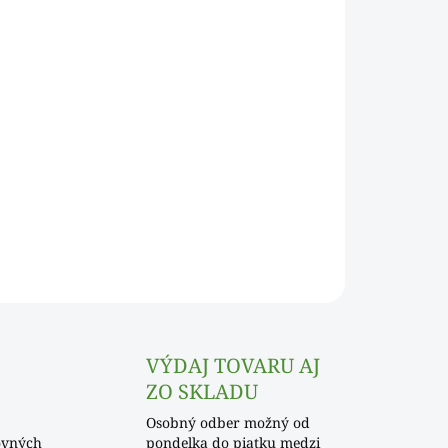
Pridať do košíka
OPÝTAŤ SA
VÝDAJ TOVARU AJ
ZO SKLADU
Osobný odber možný od
ovných
pondelka do piatku medzi