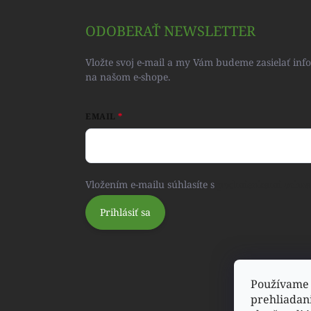
ODOBERAŤ NEWSLETTER
Vložte svoj e-mail a my Vám budeme zasielať in
na našom e-shope.
EMAIL
Vložením e-mailu súhlasíte s
podmienkami ochra
Prihlásiť sa
Používame 
prehliadan