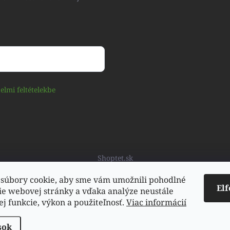
elmi feltételekbe
Shoptet.sk
súbory cookie, aby sme vám umožnili pohodlné
El
ie webovej stránky a vďaka analýze neustále
jej funkcie, výkon a použiteľnosť.
Viac informácií
sok