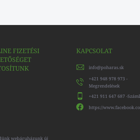
INE FIZETÉSI
KAPCSOLAT
ETŐSÉGET
TOSÍTUNK
info
@
poharas.sk
+421 948 978 973 -
Megrendelések
+421 911 647 687 -Szám
https://www.facebook.c
küldünk webáruházunk új