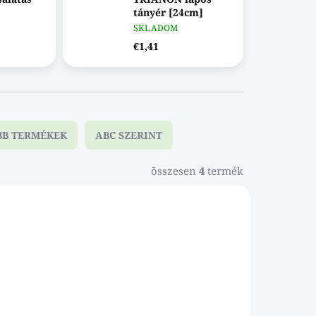
tányér [24cm]
SKLADOM
€1,41
BB TERMÉKEK
ABC SZERINT
összesen
4
termék
013DAB
143011DAB