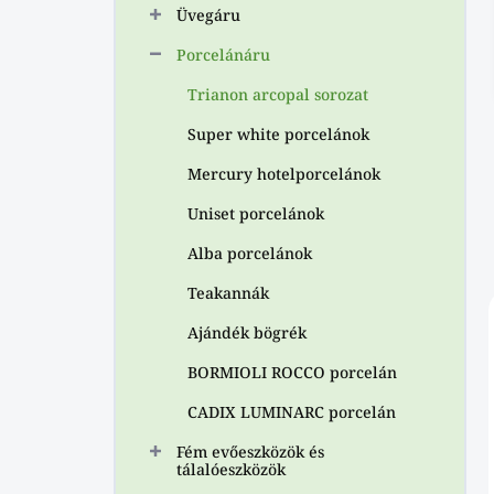
p
Üvegáru
a
Porcelánáru
n
e
Trianon arcopal sorozat
l
Super white porcelánok
Mercury hotelporcelánok
Uniset porcelánok
Alba porcelánok
Teakannák
Ajándék bögrék
BORMIOLI ROCCO porcelán
CADIX LUMINARC porcelán
Fém evőeszközök és
tálalóeszközök