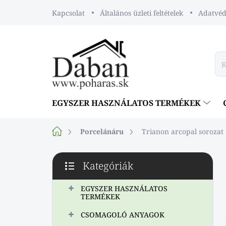
Ugrás
Kapcsolat
Általános üzleti feltételek
Adatvéde
a
fő
tartalomhoz
EGYSZER HASZNÁLATOS TERMÉKEK
Kezdőlap
Porcelánáru
Trianon arcopal sorozat
O
Kategóriák
l
Kategóriák
d
átugrása
a
EGYSZER HASZNÁLATOS
TERMÉKEK
l
s
CSOMAGOLÓ ANYAGOK
ó