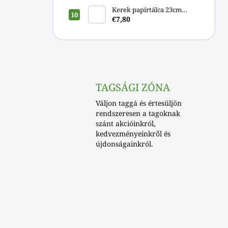
Kerek papírtálca 23cm
[100db]
€7,80
TAGSÁGI ZÓNA
Váljon taggá és értesüljön
rendszeresen a tagoknak
szánt akcióinkról,
kedvezményeinkről és
újdonságainkról.