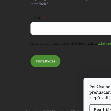
termékeiről.
E-MAIL
Az email cím megadásával beleegyezik a
adatvéd
Feliratkozás
Používame 
prehliadan
zlepšovali 
Beállítá