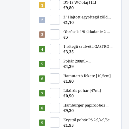
DY-13 WC olaj [1L]
€9,80
Z" Hajtott egyrétegű zöld
papírtörlő [250db]"
€1,10
Obrúsok 1/8 skladanie 2-
vrstvový biely 33x33cm
€5
[250ks]
1-rétegű szalvéta GASTRO
33x33cm [500db]
€3,35
Pohár 200ml -
komposztálható PLA
€4,39
[100db]
Hamutartó fekete [10,5cm]
€1,80
Likőrös pohár [47ml]
€0,50
Hamburger papírdoboz
[13x13x11cm]
€9,30
Krystál pohár PS 2cl/4cl/5cl
[40db]
€1,95