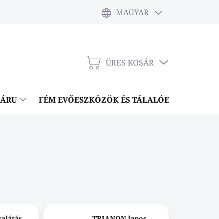
MAGYAR
ÜRES KOSÁR
KOSÁR
NÁRU
FÉM EVŐESZKÖZÖK ÉS TÁLALÓESZKÖZÖK
alátás
TRIANON lapos