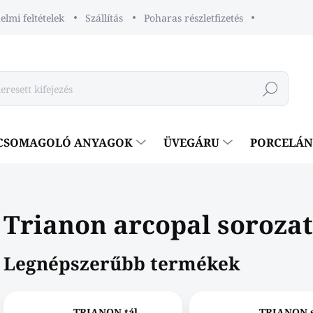
lmi feltételek
Szállítás
Poharas részletfizetés
Keresés
CSOMAGOLÓ ANYAGOK
ÜVEGÁRU
PORCELÁ
Trianon arcopal sorozat
Legnépszerűbb termékek
TRIANON tál
TRIANON s