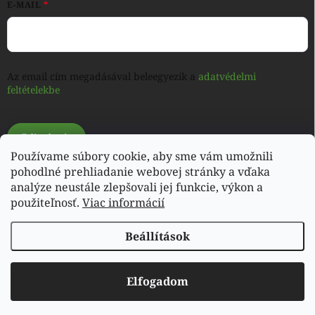
E-MAIL
Az email cím megadásával beleegyezik a
adatvédelmi
feltételekbe
Feliratkozás
Používame súbory cookie, aby sme vám umožnili
pohodlné prehliadanie webovej stránky a vďaka
analýze neustále zlepšovali jej funkcie, výkon a
Shoptet.sk
použiteľnosť.
Viac informácií
Beállítások
Copyright 2026
My e-shop
. Minden jog fenntartva.
Elfogadom
Shoptet készítette