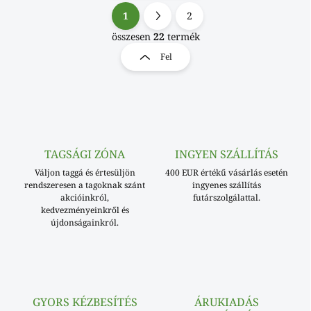
1
2
L
L
i
a
összesen
22
termék
s
p
Fel
t
o
a
z
i
á
r
s
á
n
y
í
TAGSÁGI ZÓNA
INGYEN SZÁLLÍTÁS
t
Váljon taggá és értesüljön
400 EUR értékű vásárlás esetén
á
rendszeresen a tagoknak szánt
ingyenes szállítás
s
akcióinkról,
futárszolgálattal.
e
kedvezményeinkről és
l
újdonságainkról.
e
m
e
i
GYORS KÉZBESÍTÉS
ÁRUKIADÁS