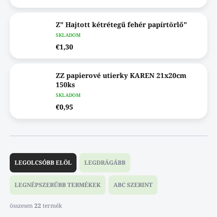
Z" Hajtott kétrétegű fehér papírtörlő"
SKLADOM
€1,30
ZZ papierové utierky KAREN 21x20cm
150ks
SKLADOM
€0,95
T
e
LEGOLCSÓBB ELÖL
LEGDRÁGÁBB
r
m
LEGNÉPSZERŰBB TERMÉKEK
ABC SZERINT
é
k
összesen
22
termék
e