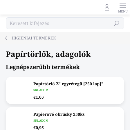
Ugrás
a
fő
tartalomhoz
Keresés
HIGIÉNIAI TERMÉKEK
Papírtörlők, adagolók
Legnépszerűbb termékek
Papírtörlő Z" egyrétegű [250 lap]"
SKLADOM
€1,05
Papierové obrúsky 250ks
SKLADOM
€0,95