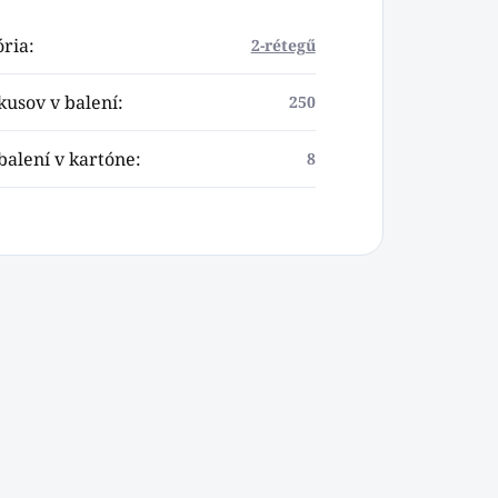
ória
:
2-rétegű
kusov v balení
:
250
balení v kartóne
:
8