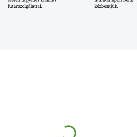
futárszolgálattal.
kézbesítjük.