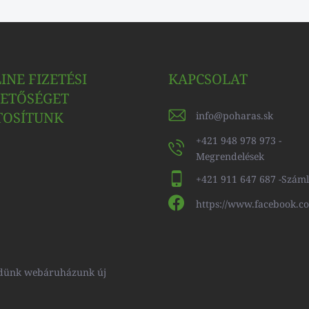
INE FIZETÉSI
KAPCSOLAT
ETŐSÉGET
TOSÍTUNK
info
@
poharas.sk
+421 948 978 973 -
Megrendelések
+421 911 647 687 -Szám
https://www.facebook.c
küldünk webáruházunk új