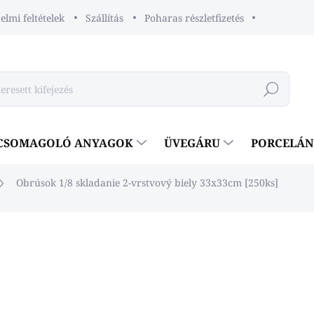
lmi feltételek
Szállítás
Poharas részletfizetés
Keresés
CSOMAGOLÓ ANYAGOK
ÜVEGÁRU
PORCELÁ
Obrúsok 1/8 skladanie 2-vrstvový biely 33x33cm [250ks]
eléshez
€5
€4,07 ÁFA nélkül