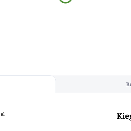
B
Kie
el