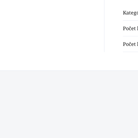
Kateg
Počet 
Počet 