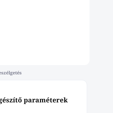
eszélgetés
gészítő paraméterek