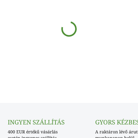
Egységár:
€0,02 / 1 db
SKLADOM
−
+
INGYEN SZÁLLÍTÁS
GYORS KÉZBE
400 EUR értékű vásárlás
A raktáron lévő árut
esetén ingyenes szállítás
munkanapon belül