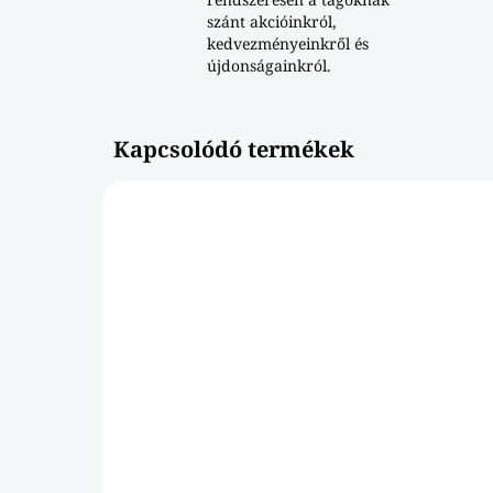
szánt akcióinkról,
kedvezményeinkről és
újdonságainkról.
Kapcsolódó termékek
840003WDAB
SKLADOM
Obrúsok 1/8 skladanie
2-vrstvový biely