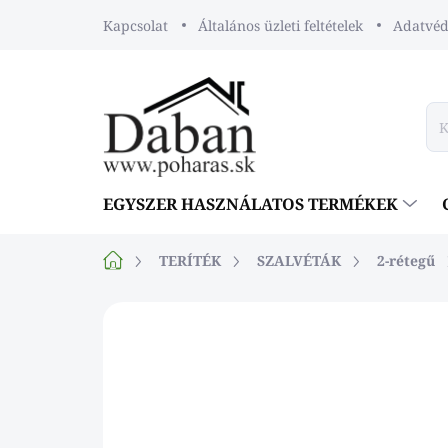
Ugrás
Kapcsolat
Általános üzleti feltételek
Adatvéde
a
fő
tartalomhoz
EGYSZER HASZNÁLATOS TERMÉKEK
Kezdőlap
TERÍTÉK
SZALVÉTÁK
2-rétegű
Nincs értékelés
Ugrás az érték
TIPP