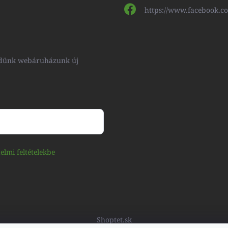
https://www.facebook.c
küldünk webáruházunk új
elmi feltételekbe
Shoptet.sk