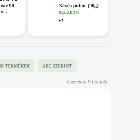
asic 90
Kávés pohár [90g]
ov
SKLADOM
CE
€1
BB TERMÉKEK
ABC SZERINT
összesen
9
termék
020DAB
111026DAB