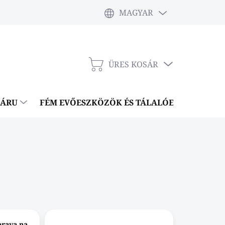
MAGYAR
ÜRES KOSÁR
KOSÁR
NÁRU
FÉM EVŐESZKÖZÖK ÉS TÁLALÓESZKÖZÖK
prava na