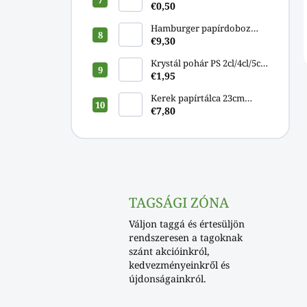
€0,50
Hamburger papírdoboz
[13x13x11cm]
€9,30
Krystál pohár PS 2cl/4cl/5cl
[40db]
€1,95
Kerek papírtálca 23cm
[100db]
€7,80
TAGSÁGI ZÓNA
Váljon taggá és értesüljön
rendszeresen a tagoknak
szánt akcióinkról,
kedvezményeinkről és
újdonságainkról.