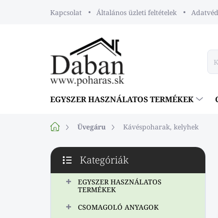
Ugrás
Kapcsolat
Általános üzleti feltételek
Adatvéde
a
fő
tartalomhoz
EGYSZER HASZNÁLATOS TERMÉKEK
Kezdőlap
Üvegáru
Kávéspoharak, kelyhek
O
Kategóriák
l
Kategóriák
d
átugrása
a
EGYSZER HASZNÁLATOS
TERMÉKEK
l
s
CSOMAGOLÓ ANYAGOK
ó