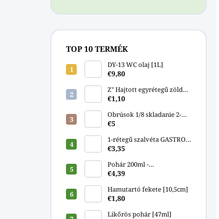
TOP 10 TERMÉK
DY-13 WC olaj [1L]
€9,80
Z" Hajtott egyrétegű zöld
papírtörlő [250db]"
€1,10
Obrúsok 1/8 skladanie 2-
vrstvový biely 33x33cm
€5
[250ks]
1-rétegű szalvéta GASTRO
33x33cm [500db]
€3,35
Pohár 200ml -
komposztálható PLA
€4,39
[100db]
Hamutartó fekete [10,5cm]
€1,80
Likőrös pohár [47ml]