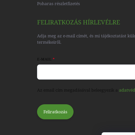
Poharas részletfizetés
FELIRATKOZÁS HÍRLEVÉLRE
Adja meg az e-mail címét, és mi tájékoztatást 
termékeiről.
E-MAIL
Az email cím megadásával beleegyezik a
adatvéd
Feliratkozás