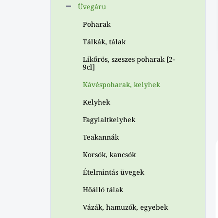
p
Üvegáru
a
Poharak
n
e
Tálkák, tálak
l
Likőrös, szeszes poharak [2-
9cl]
Kávéspoharak, kelyhek
Kelyhek
Fagylaltkelyhek
Teakannák
Korsók, kancsók
Ételmintás üvegek
Hőálló tálak
Vázák, hamuzók, egyebek