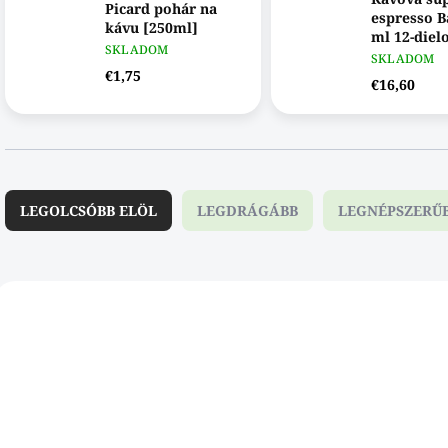
Picard pohár na
espresso B
kávu [250ml]
ml 12-diel
SKLADOM
PASABAH
SKLADOM
€1,75
€16,60
T
e
LEGOLCSÓBB ELÖL
LEGDRÁGÁBB
LEGNÉPSZERŰ
r
m
é
k
T
e
e
ÚJDONSÁG
111028DAB
111
k
r
r
m
e
é
n
k
d
e
e
k