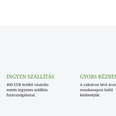
L
i
s
t
a
i
r
á
n
INGYEN SZÁLLÍTÁS
GYORS KÉZBE
y
í
400 EUR értékű vásárlás
A raktáron lévő árut
t
esetén ingyenes szállítás
munkanapon belül
á
futárszolgálattal.
kézbesítjük.
s
e
l
e