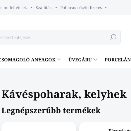
lmi feltételek
Szállítás
Poharas részletfizetés
Keresés
CSOMAGOLÓ ANYAGOK
ÜVEGÁRU
PORCELÁ
Kávéspoharak, kelyhek
Legnépszerűbb termékek
Kávová sú