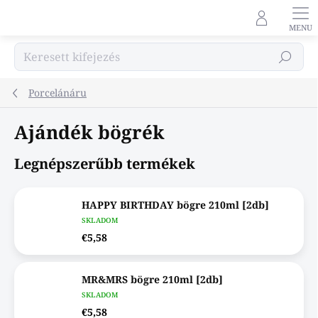
Ugrás
a
fő
tartalomhoz
Keresés
Porcelánáru
Ajándék bögrék
Legnépszerűbb termékek
HAPPY BIRTHDAY bögre 210ml [2db]
SKLADOM
€5,58
MR&MRS bögre 210ml [2db]
SKLADOM
€5,58