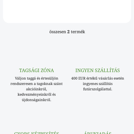
összesen
2
termék
L
i
s
t
a
i
r
TAGSÁGI ZÓNA
INGYEN SZÁLLÍTÁS
á
Váljon taggá és értesüljön
n
400 EUR értékű vásárlás esetén
rendszeresen a tagoknak szánt
ingyenes szállítás
y
akcióinkról,
futárszolgálattal.
í
kedvezményeinkről és
t
újdonságainkról.
á
s
e
l
e
m