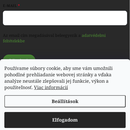
E-MAIL
Az email cím megadásával beleegyezik a
adatvédelmi
feltételekbe
Feliratkozás
Používame súbory cookie, aby sme vám umožnili
pohodlné prehliadanie webovej stránky a vďaka
analýze neustále zlepšovali jej funkcie, výkon a
Shoptet.sk
použiteľnosť.
Viac informácií
Beállítások
Copyright 2026
My e-shop
. Minden jog fenntartva.
Elfogadom
Shoptet készítette