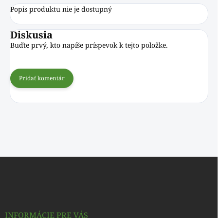
Popis produktu nie je dostupný
Diskusia
Buďte prvý, kto napíše príspevok k tejto položke.
Pridať komentár
Z
á
p
ä
t
i
INFORMÁCIE PRE VÁS