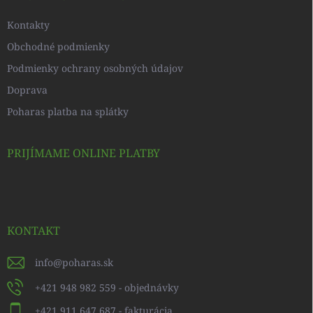
e
Kontakty
Obchodné podmienky
Podmienky ochrany osobných údajov
Doprava
Poharas platba na splátky
PRIJÍMAME ONLINE PLATBY
KONTAKT
info
@
poharas.sk
+421 948 982 559 - objednávky
+421 911 647 687 - fakturácia