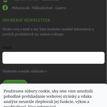
Poharas.sk / Veľkoobchod - Gastro
ODOBERAŤ NEWSLETTER
Vložte svoj e-mail a my Vám budeme zasielať informácie o
nových produktoch na našom e-shope.
EMAIL
Vložením e-mailu súhlasíte s
podmienkami ochrany osobných
údajov
Prihlásiť sa
Používame súbory cookie, aby sme vám umožnili
pohodlné prehliadanie webovej stránky a vďaka
analýze neustále zlepšovali jej funkcie, výkon a
Svet detského oblečenia a hračiek - RONIQSHOP
použiteľnosť.
Viac informácií