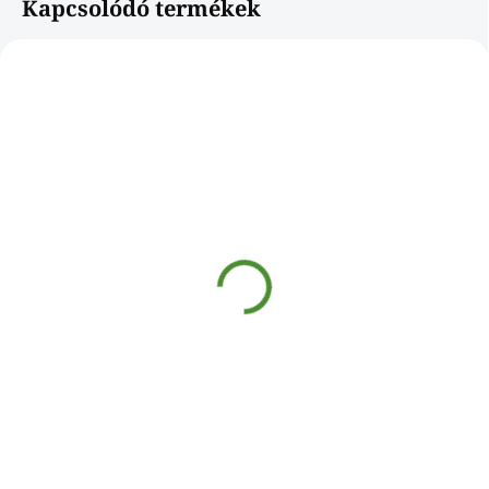
Kapcsolódó termékek
ÚJDONSÁG
ÚJDONSÁG
040146DAB
039977DAB
SKLADOM
SKLADOM
Dymosept
WC set economic
fertőtlenítőszer -
€1,10
fenyő [750ml]
€0,89 ÁFA nélkül
€1,30
Kosárba
€1,06 ÁFA nélkül
Kosárba