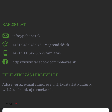
KAPCSOLAT
info
@
poharas.sk
+421 948 978 973 - Megrendelések
+421 911 647 687 -Számlázás
https://www.facebook.com/poharas.sk
FELIRATKOZÁS HÍRLEVÉLRE
Adja meg az e-mail címét, és mi tájékoztatást küldünk
webáruházunk új termékeiről.
E-MAIL