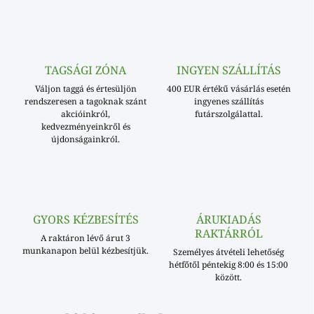
TAGSÁGI ZÓNA
INGYEN SZÁLLÍTÁS
Váljon taggá és értesüljön
400 EUR értékű vásárlás esetén
rendszeresen a tagoknak szánt
ingyenes szállítás
akcióinkról,
futárszolgálattal.
kedvezményeinkről és
újdonságainkról.
GYORS KÉZBESÍTÉS
ÁRUKIADÁS
RAKTÁRRÓL
A raktáron lévő árut 3
munkanapon belül kézbesítjük.
Személyes átvételi lehetőség
hétfőtől péntekig 8:00 és 15:00
között.