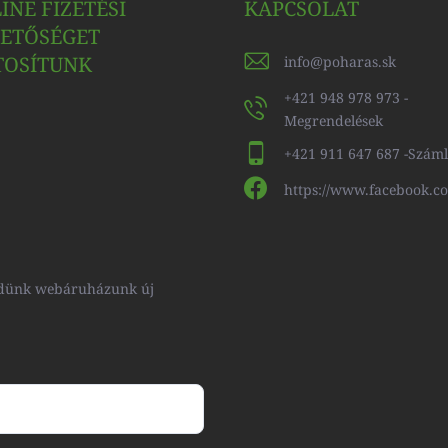
INE FIZETÉSI
KAPCSOLAT
ETŐSÉGET
TOSÍTUNK
info
@
poharas.sk
+421 948 978 973 -
Megrendelések
+421 911 647 687 -Szám
https://www.facebook.c
küldünk webáruházunk új