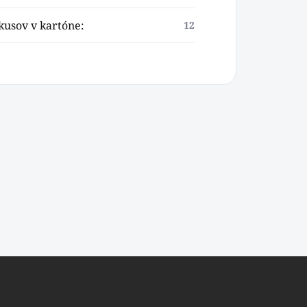
kusov v kartóne
:
12