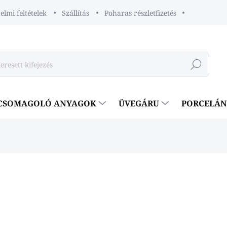
lmi feltételek
Szállítás
Poharas részletfizetés
Keresés
CSOMAGOLÓ ANYAGOK
ÜVEGÁRU
PORCELÁ
eléshez
€1,30
€1,06 ÁFA nélkül
Egységár:
SKLADOM