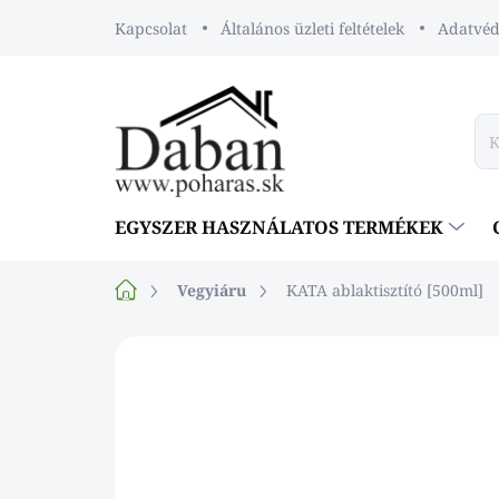
Ugrás
Kapcsolat
Általános üzleti feltételek
Adatvéde
a
fő
tartalomhoz
EGYSZER HASZNÁLATOS TERMÉKEK
Kezdőlap
Vegyiáru
KATA ablaktisztító [500ml]
Nincs értékelés
Ugrás az érték