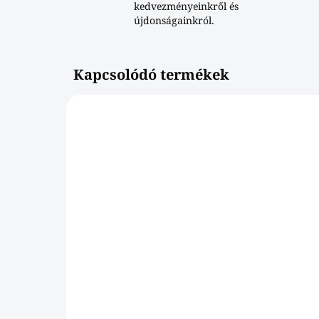
kedvezményeinkről és
újdonságainkról.
Kapcsolódó termékek
700056DAB
SKLADOM
BONUS univerzális
Un
törlőkendő [3db]
mi
€0,90
€1