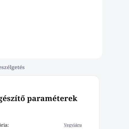
eszélgetés
gészítő paraméterek
ória
:
Vegyiáru