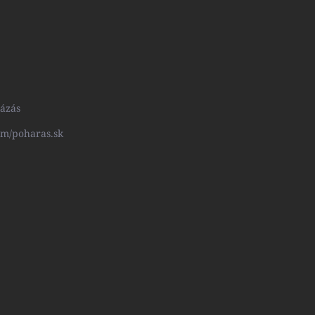
lázás
om/poharas.sk