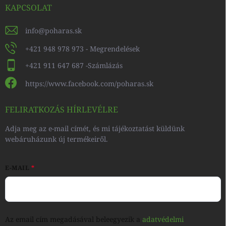
KAPCSOLAT
info
@
poharas.sk
+421 948 978 973 - Megrendelések
+421 911 647 687 -Számlázás
https://www.facebook.com/poharas.sk
FELIRATKOZÁS HÍRLEVÉLRE
Adja meg az e-mail címét, és mi tájékoztatást küldünk
webáruházunk új termékeiről.
E-MAIL
Az email cím megadásával beleegyezik a
adatvédelmi