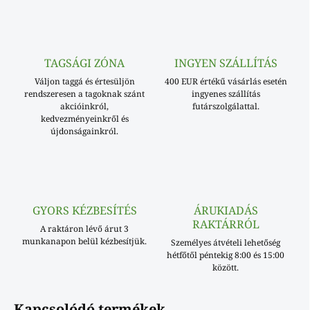
TAGSÁGI ZÓNA
INGYEN SZÁLLÍTÁS
Váljon taggá és értesüljön
400 EUR értékű vásárlás esetén
rendszeresen a tagoknak szánt
ingyenes szállítás
akcióinkról,
futárszolgálattal.
kedvezményeinkről és
újdonságainkról.
GYORS KÉZBESÍTÉS
ÁRUKIADÁS
RAKTÁRRÓL
A raktáron lévő árut 3
munkanapon belül kézbesítjük.
Személyes átvételi lehetőség
hétfőtől péntekig 8:00 és 15:00
között.
Kapcsolódó termékek