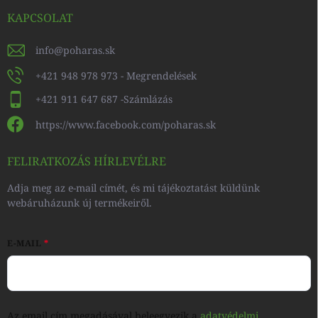
KAPCSOLAT
info
@
poharas.sk
+421 948 978 973 - Megrendelések
+421 911 647 687 -Számlázás
https://www.facebook.com/poharas.sk
FELIRATKOZÁS HÍRLEVÉLRE
Adja meg az e-mail címét, és mi tájékoztatást küldünk
webáruházunk új termékeiről.
E-MAIL
Az email cím megadásával beleegyezik a
adatvédelmi