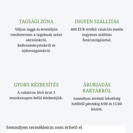
TAGSÁGI ZÓNA
INGYEN SZÁLLÍTÁS
Váljon taggá és értesüljön
400 EUR értékű vásárlás esetén
rendszeresen a tagoknak szánt
ingyenes szállítás
akcióinkról,
futárszolgálattal.
kedvezményeinkről és
újdonságainkról.
GYORS KÉZBESÍTÉS
ÁRUKIADÁS
RAKTÁRRÓL
A raktáron lévő árut 3
munkanapon belül kézbesítjük.
Személyes átvételi lehetőség
hétfőtől péntekig 8:00 és 15:00
között.
Semmilyen termékleírás nem érhető el