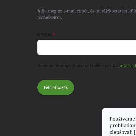
Adja meg az e-mail címét, és mi tájékoztatást 
termékeiről.
E-MAIL
Az email cím megadásával beleegyezik a
adatvéd
Feliratkozás
Používame 
prehliadan
zlepšovali 