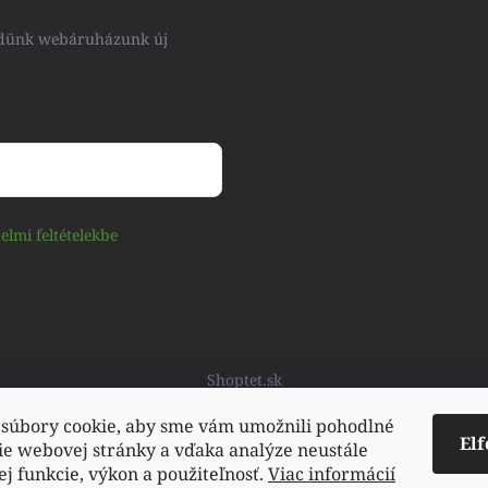
küldünk webáruházunk új
elmi feltételekbe
Shoptet.sk
súbory cookie, aby sme vám umožnili pohodlné
El
ie webovej stránky a vďaka analýze neustále
jej funkcie, výkon a použiteľnosť.
Viac informácií