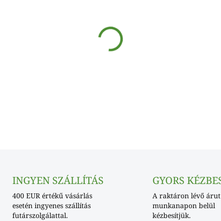
SKLADOM
−
+
INGYEN SZÁLLÍTÁS
GYORS KÉZBE
400 EUR értékű vásárlás
A raktáron lévő árut
esetén ingyenes szállítás
munkanapon belül
futárszolgálattal.
kézbesítjük.