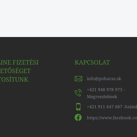
INE FIZETÉSI
KAPCSOLAT
ETŐSÉGET
TOSÍTUNK
info
@
poharas.sk
+421 948 978 973 -
Megrendelések
+421 911 647 687 -Szám
https://www.facebook.c