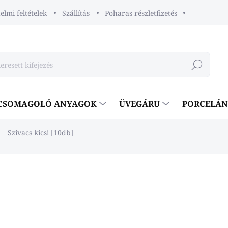
lmi feltételek
Szállítás
Poharas részletfizetés
Keresés
CSOMAGOLÓ ANYAGOK
ÜVEGÁRU
PORCELÁ
Szivacs kicsi [10db]
eléshez
€0,70
€0,57 ÁFA nélkül
Egységár:
€0,07 / 1 db