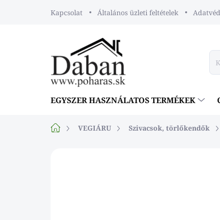
Ugrás
Kapcsolat
Általános üzleti feltételek
Adatvéde
a
fő
tartalomhoz
EGYSZER HASZNÁLATOS TERMÉKEK
Kezdőlap
VEGIÁRU
Szivacsok, törlőkendők
Nincs értékelés
Ugrás az érték