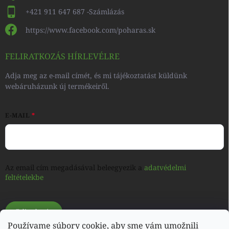
+421 911 647 687 -Számlázás
https://www.facebook.com/poharas.sk
FELIRATKOZÁS HÍRLEVÉLRE
Adja meg az e-mail címét, és mi tájékoztatást küldünk
webáruházunk új termékeiről.
E-MAIL
Az email cím megadásával beleegyezik a
adatvédelmi
feltételekbe
Feliratkozás
Používame súbory cookie, aby sme vám umožnili