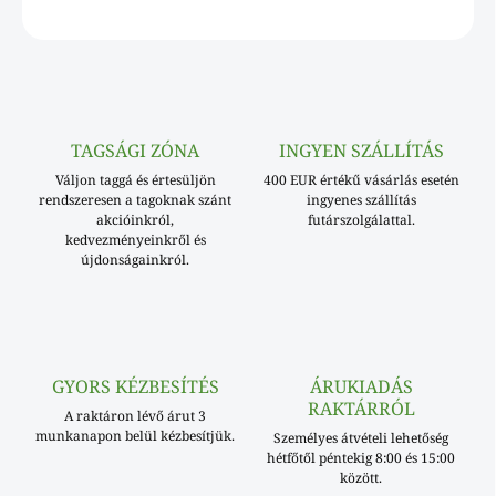
KÉRDÉS
TAGSÁGI ZÓNA
INGYEN SZÁLLÍTÁS
Váljon taggá és értesüljön
400 EUR értékű vásárlás esetén
rendszeresen a tagoknak szánt
ingyenes szállítás
akcióinkról,
futárszolgálattal.
kedvezményeinkről és
újdonságainkról.
GYORS KÉZBESÍTÉS
ÁRUKIADÁS
RAKTÁRRÓL
A raktáron lévő árut 3
munkanapon belül kézbesítjük.
Személyes átvételi lehetőség
hétfőtől péntekig 8:00 és 15:00
között.