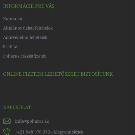
c
INFORMÁCIE PRE VÁS
Kapcsolat
Általános üzleti feltételek
Adatvédelmi feltételek
Szállítás
Poharas részletfizetés
ONLINE FIZETÉSI LEHETŐSÉGET BIZTOSÍTUNK
KAPCSOLAT
info
@
poharas.sk
+421 948 978 973 - Megrendelések