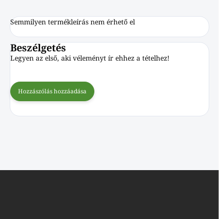
Semmilyen termékleírás nem érhető el
Beszélgetés
Legyen az első, aki véleményt ír ehhez a tételhez!
Hozzászólás hozzáadása
L
á
b
l
é