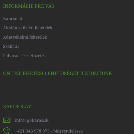
c
INFORMÁCIE PRE VÁS
Kapcsolat
Általános üzleti feltételek
Adatvédelmi feltételek
Szállítás
Poharas részletfizetés
ONLINE FIZETÉSI LEHETŐSÉGET BIZTOSÍTUNK
KAPCSOLAT
info
@
poharas.sk
+421 948 978 973 - Megrendelések