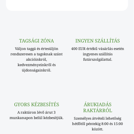
KÉRDÉS
TAGSÁGI ZÓNA
INGYEN SZÁLLÍTÁS
Váljon taggá és értesüljön
400 EUR értékű vásárlás esetén
rendszeresen a tagoknak szánt
ingyenes szállítás
akcióinkról,
futárszolgálattal.
kedvezményeinkről és
újdonságainkról.
GYORS KÉZBESÍTÉS
ÁRUKIADÁS
RAKTÁRRÓL
A raktáron lévő árut 3
munkanapon belül kézbesítjük.
Személyes átvételi lehetőség
hétfőtől péntekig 8:00 és 15:00
között.