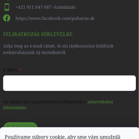
+421 911 647 687 -Számlázás
https://www.facebook.com/poharas.sk
FELIRATKOZÁS HÍRLEVÉLRE
Adja meg az e-mail címét, és mi tájékoztatást küldünk
webáruházunk új termékeiről.
E-MAIL
Az email cím megadásával beleegyezik a
adatvédelmi
feltételekbe
Feliratkozás
Používame súbory cookie, aby sme vám umožnili