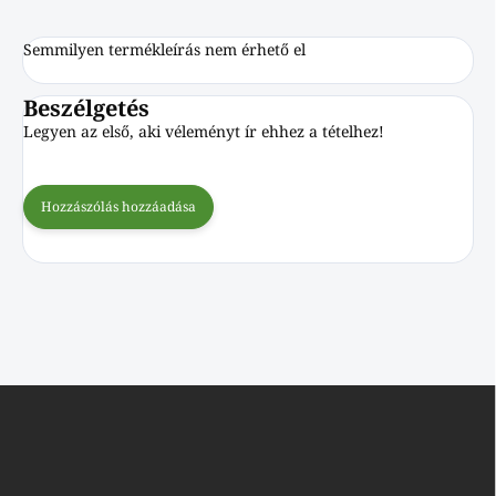
Semmilyen termékleírás nem érhető el
Beszélgetés
Legyen az első, aki véleményt ír ehhez a tételhez!
Hozzászólás hozzáadása
L
á
b
l
é