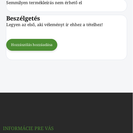
Semmilyen termékleírás nem érhető el
Beszélgetés
Legyen az első, aki véleményt ír ehhez a tételhez!
Hozzászólás hozzáadása
L
á
b
l
é
c
INFORMÁCIE PRE VÁS