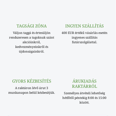
TAGSÁGI ZÓNA
INGYEN SZÁLLÍTÁS
Váljon taggá és értesüljön
400 EUR értékű vásárlás esetén
rendszeresen a tagoknak szánt
ingyenes szállítás
akcióinkról,
futárszolgálattal.
kedvezményeinkről és
újdonságainkról.
GYORS KÉZBESÍTÉS
ÁRUKIADÁS
RAKTÁRRÓL
A raktáron lévő árut 3
munkanapon belül kézbesítjük.
Személyes átvételi lehetőség
hétfőtől péntekig 8:00 és 15:00
között.