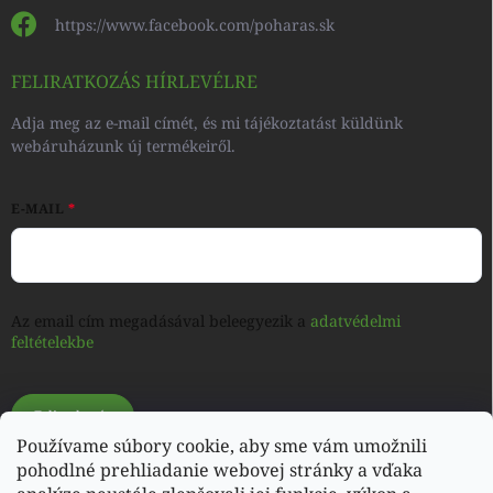
https://www.facebook.com/poharas.sk
FELIRATKOZÁS HÍRLEVÉLRE
Adja meg az e-mail címét, és mi tájékoztatást küldünk
webáruházunk új termékeiről.
E-MAIL
Az email cím megadásával beleegyezik a
adatvédelmi
feltételekbe
Feliratkozás
Používame súbory cookie, aby sme vám umožnili
pohodlné prehliadanie webovej stránky a vďaka