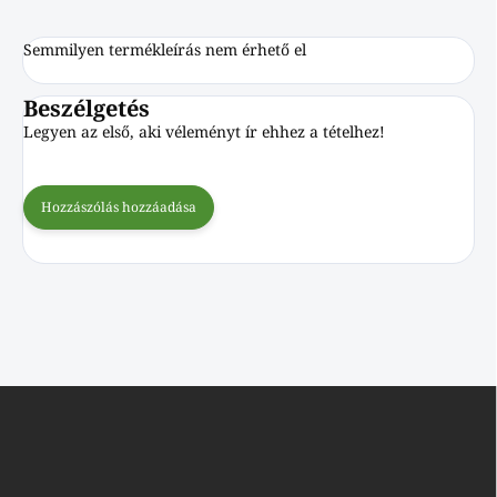
Semmilyen termékleírás nem érhető el
Beszélgetés
Legyen az első, aki véleményt ír ehhez a tételhez!
Hozzászólás hozzáadása
L
á
b
l
é