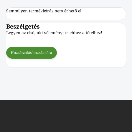
Semmilyen termékleírás nem érhető el
Beszélgetés
Legyen az első, aki véleményt ír ehhez a tételhez!
Hozzászólás hozzáadása
L
á
b
l
é