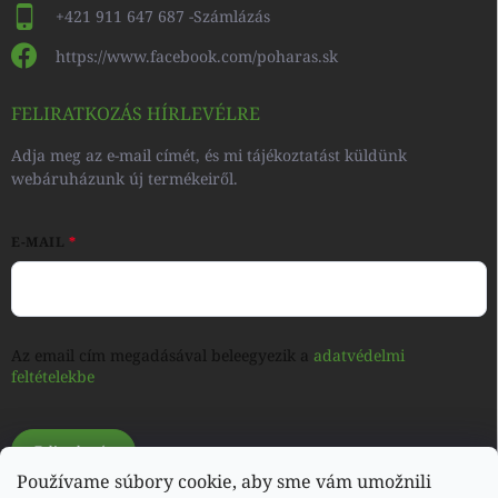
+421 911 647 687 -Számlázás
https://www.facebook.com/poharas.sk
FELIRATKOZÁS HÍRLEVÉLRE
Adja meg az e-mail címét, és mi tájékoztatást küldünk
webáruházunk új termékeiről.
E-MAIL
Az email cím megadásával beleegyezik a
adatvédelmi
feltételekbe
Feliratkozás
Používame súbory cookie, aby sme vám umožnili