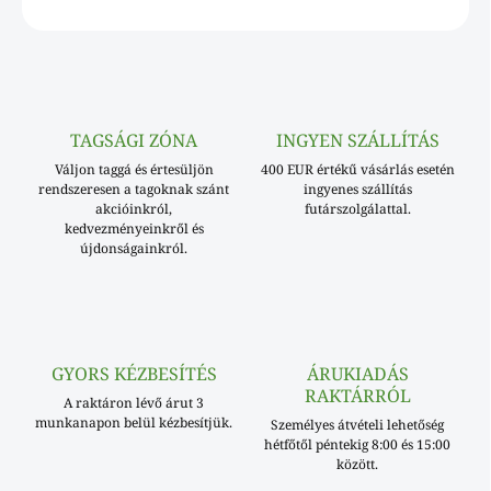
KÉRDÉS
TAGSÁGI ZÓNA
INGYEN SZÁLLÍTÁS
Váljon taggá és értesüljön
400 EUR értékű vásárlás esetén
rendszeresen a tagoknak szánt
ingyenes szállítás
akcióinkról,
futárszolgálattal.
kedvezményeinkről és
újdonságainkról.
GYORS KÉZBESÍTÉS
ÁRUKIADÁS
RAKTÁRRÓL
A raktáron lévő árut 3
munkanapon belül kézbesítjük.
Személyes átvételi lehetőség
hétfőtől péntekig 8:00 és 15:00
között.