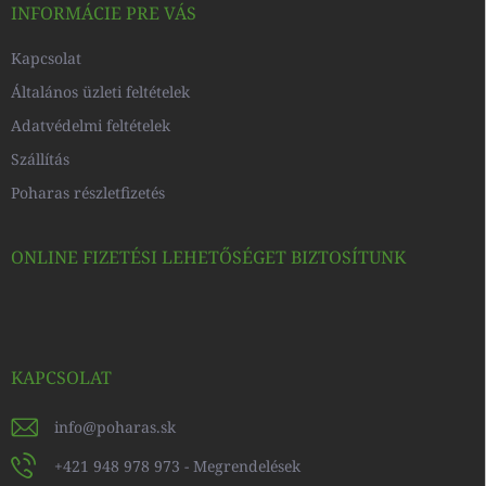
c
INFORMÁCIE PRE VÁS
Kapcsolat
Általános üzleti feltételek
Adatvédelmi feltételek
Szállítás
Poharas részletfizetés
ONLINE FIZETÉSI LEHETŐSÉGET BIZTOSÍTUNK
KAPCSOLAT
info
@
poharas.sk
+421 948 978 973 - Megrendelések