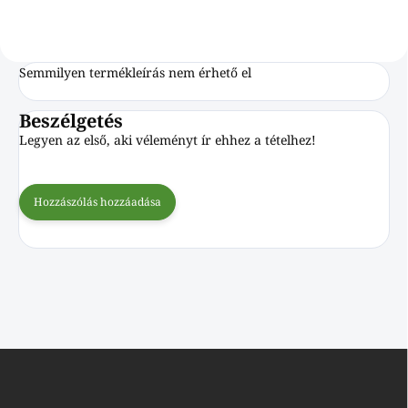
Semmilyen termékleírás nem érhető el
Beszélgetés
Legyen az első, aki véleményt ír ehhez a tételhez!
Hozzászólás hozzáadása
L
á
b