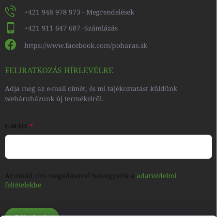
+421 948 978 973 - Megrendelések
+421 911 647 687 -Számlázás
https://www.facebook.com/poharas.sk
FELIRATKOZÁS HÍRLEVÉLRE
Adja meg az e-mail címét, és mi tájékoztatást küldünk
webáruházunk új termékeiről.
E-MAIL
Az email cím megadásával beleegyezik a
adatvédelmi
feltételekbe