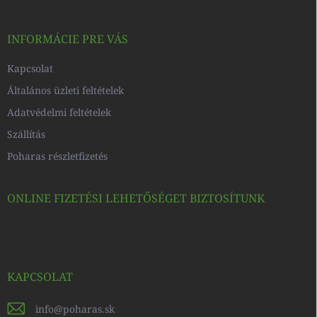
l
é
c
INFORMÁCIE PRE VÁS
Kapcsolat
Általános üzleti feltételek
Adatvédelmi feltételek
Szállítás
Poharas részletfizetés
ONLINE FIZETÉSI LEHETŐSÉGET BIZTOSÍTUNK
KAPCSOLAT
info
@
poharas.sk