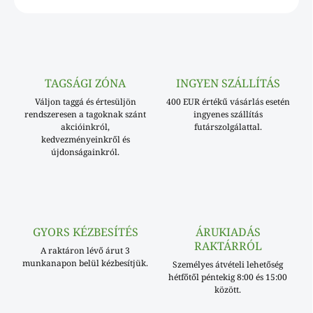
TAGSÁGI ZÓNA
INGYEN SZÁLLÍTÁS
Váljon taggá és értesüljön
400 EUR értékű vásárlás esetén
rendszeresen a tagoknak szánt
ingyenes szállítás
akcióinkról,
futárszolgálattal.
kedvezményeinkről és
újdonságainkról.
GYORS KÉZBESÍTÉS
ÁRUKIADÁS
RAKTÁRRÓL
A raktáron lévő árut 3
munkanapon belül kézbesítjük.
Személyes átvételi lehetőség
hétfőtől péntekig 8:00 és 15:00
között.