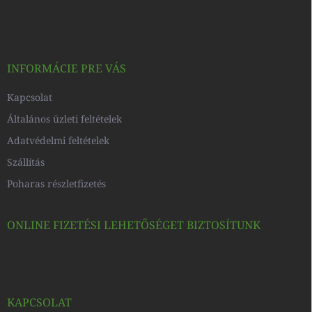
á
b
l
é
c
INFORMÁCIE PRE VÁS
Kapcsolat
Általános üzleti feltételek
Adatvédelmi feltételek
Szállítás
Poharas részletfizetés
ONLINE FIZETÉSI LEHETŐSÉGET BIZTOSÍTUNK
KAPCSOLAT