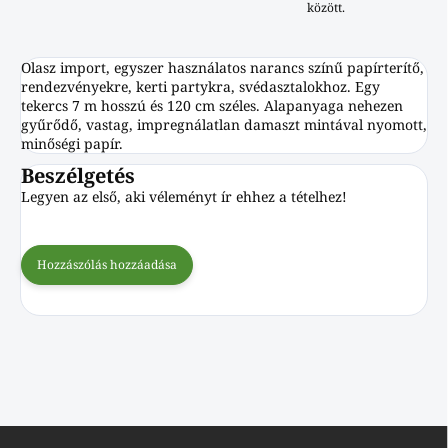
között.
Olasz import, egyszer használatos narancs színű papírterítő,
rendezvényekre, kerti partykra, svédasztalokhoz. Egy
tekercs 7 m hosszú és 120 cm széles. Alapanyaga nehezen
gyűrődő, vastag, impregnálatlan damaszt mintával nyomott,
minőségi papír.
Beszélgetés
Legyen az első, aki véleményt ír ehhez a tételhez!
Hozzászólás hozzáadása
L