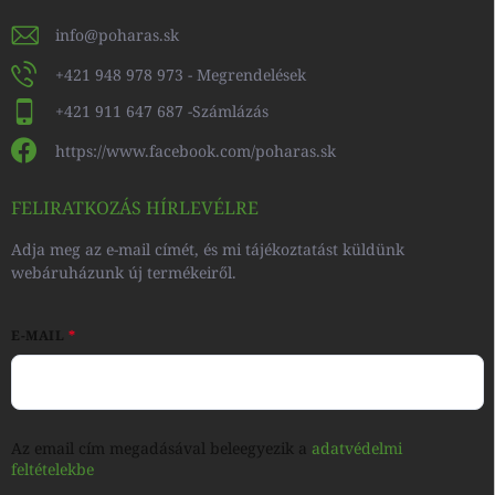
info
@
poharas.sk
+421 948 978 973 - Megrendelések
+421 911 647 687 -Számlázás
https://www.facebook.com/poharas.sk
FELIRATKOZÁS HÍRLEVÉLRE
Adja meg az e-mail címét, és mi tájékoztatást küldünk
webáruházunk új termékeiről.
E-MAIL
Az email cím megadásával beleegyezik a
adatvédelmi
feltételekbe