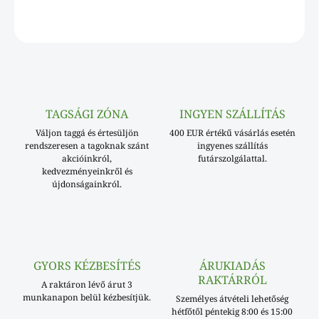
KÉRDÉS
TAGSÁGI ZÓNA
INGYEN SZÁLLÍTÁS
Váljon taggá és értesüljön
400 EUR értékű vásárlás esetén
rendszeresen a tagoknak szánt
ingyenes szállítás
akcióinkról,
futárszolgálattal.
kedvezményeinkről és
újdonságainkról.
GYORS KÉZBESÍTÉS
ÁRUKIADÁS
RAKTÁRRÓL
A raktáron lévő árut 3
munkanapon belül kézbesítjük.
Személyes átvételi lehetőség
hétfőtől péntekig 8:00 és 15:00