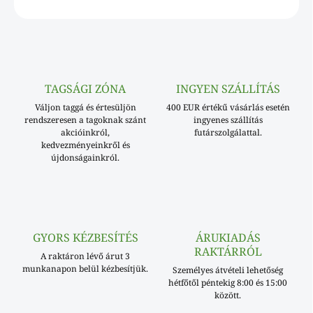
KÉRDÉS
TAGSÁGI ZÓNA
INGYEN SZÁLLÍTÁS
Váljon taggá és értesüljön
400 EUR értékű vásárlás esetén
rendszeresen a tagoknak szánt
ingyenes szállítás
akcióinkról,
futárszolgálattal.
kedvezményeinkről és
újdonságainkról.
GYORS KÉZBESÍTÉS
ÁRUKIADÁS
RAKTÁRRÓL
A raktáron lévő árut 3
munkanapon belül kézbesítjük.
Személyes átvételi lehetőség
hétfőtől péntekig 8:00 és 15:00
között.