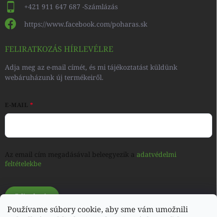
+421 911 647 687 -Számlázás
https://www.facebook.com/poharas.sk
FELIRATKOZÁS HÍRLEVÉLRE
Adja meg az e-mail címét, és mi tájékoztatást küldünk
webáruházunk új termékeiről.
E-MAIL
Az email cím megadásával beleegyezik a
adatvédelmi
feltételekbe
Feliratkozás
Používame súbory cookie, aby sme vám umožnili