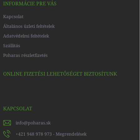
c
INFORMÁCIE PRE VÁS
Kapcsolat
Általános üzleti feltételek
Adatvédelmi feltételek
Szállítás
Poharas részletfizetés
ONLINE FIZETÉSI LEHETŐSÉGET BIZTOSÍTUNK
KAPCSOLAT
info
@
poharas.sk
+421 948 978 973 - Megrendelések