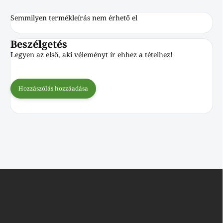
Semmilyen termékleírás nem érhető el
Beszélgetés
Legyen az első, aki véleményt ír ehhez a tételhez!
Hozzászólás hozzáadása
L
á
b
l
é