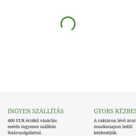
SKLADOM
−
+
INGYEN SZÁLLÍTÁS
GYORS KÉZBE
400 EUR értékű vásárlás
A raktáron lévő árut
esetén ingyenes szállítás
munkanapon belül
futárszolgálattal.
kézbesítjük.