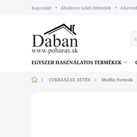
Ugrás
Kapcsolat
Általános üzleti feltételek
Adatvéde
a
fő
tartalomhoz
EGYSZER HASZNÁLATOS TERMÉKEK
Kezdőlap
CUKRÁSZAT, SÜTÉS
Muffin formák
Nincs értékelés
Ugrás az érték