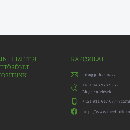
INE FIZETÉSI
KAPCSOLAT
ETŐSÉGET
TOSÍTUNK
info
@
poharas.sk
+421 948 978 973 -
Megrendelések
+421 911 647 687 -Szám
https://www.facebook.c