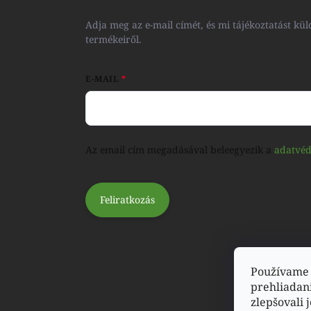
Adja meg az e-mail címét, és mi tájékoztatást 
termékeiről.
E-MAIL
Az email cím megadásával beleegyezik a
adatvéd
Feliratkozás
Používame 
prehliadan
zlepšovali 