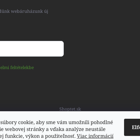
küldünk webáruházunk új
elmi feltételekbe
Shoptet.sk
súbory cookie, aby sme vám umožnili pohodlné
El
ie webovej stránky a vďaka analýze neustále
jej funkcie, výkon a použiteľnosť.
Viac informácií