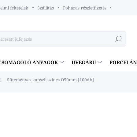
lmi feltételek
Szállítás
Poharas részletfizetés
Keresés
CSOMAGOLÓ ANYAGOK
ÜVEGÁRU
PORCELÁ
Süteményes kapszli szines O50mm [100db]
eléshez
€1,60
€1,30 ÁFA nélkül
Egységár:
€0,02 / 1 db