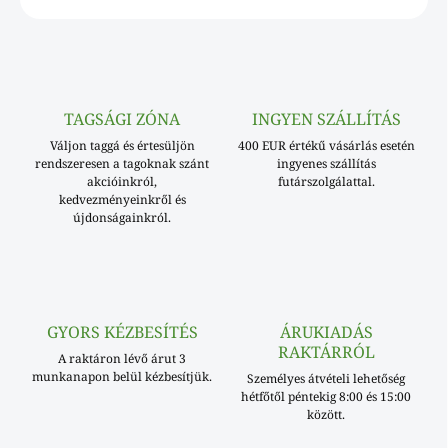
TAGSÁGI ZÓNA
INGYEN SZÁLLÍTÁS
Váljon taggá és értesüljön
400 EUR értékű vásárlás esetén
rendszeresen a tagoknak szánt
ingyenes szállítás
akcióinkról,
futárszolgálattal.
kedvezményeinkről és
újdonságainkról.
GYORS KÉZBESÍTÉS
ÁRUKIADÁS
RAKTÁRRÓL
A raktáron lévő árut 3
munkanapon belül kézbesítjük.
Személyes átvételi lehetőség
hétfőtől péntekig 8:00 és 15:00
között.