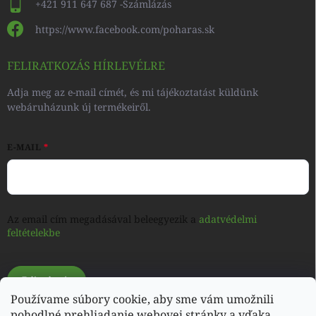
+421 911 647 687 -Számlázás
https://www.facebook.com/poharas.sk
FELIRATKOZÁS HÍRLEVÉLRE
Adja meg az e-mail címét, és mi tájékoztatást küldünk
webáruházunk új termékeiről.
E-MAIL
Az email cím megadásával beleegyezik a
adatvédelmi
feltételekbe
Feliratkozás
Používame súbory cookie, aby sme vám umožnili
pohodlné prehliadanie webovej stránky a vďaka