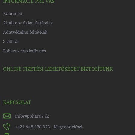
c
INFORMÁCIE PRE VÁS
Kapcsolat
Általános üzleti feltételek
Adatvédelmi feltételek
Szállítás
Poharas részletfizetés
ONLINE FIZETÉSI LEHETŐSÉGET BIZTOSÍTUNK
KAPCSOLAT
info
@
poharas.sk
+421 948 978 973 - Megrendelések