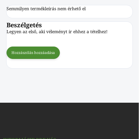
Semmilyen termékleírás nem érhető el
Beszélgetés
Legyen az első, aki véleményt ír ehhez a tételhez!
Hozzászólás hozzáadása
L
á
b
l
é