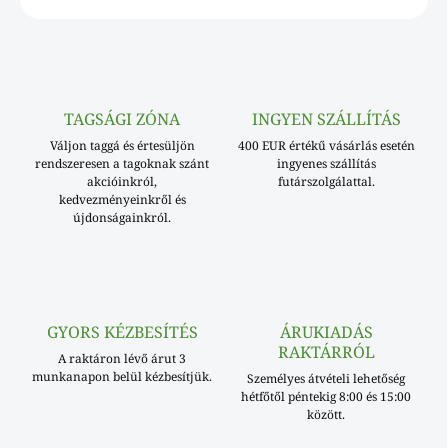
TAGSÁGI ZÓNA
INGYEN SZÁLLÍTÁS
Váljon taggá és értesüljön
400 EUR értékű vásárlás esetén
rendszeresen a tagoknak szánt
ingyenes szállítás
akcióinkról,
futárszolgálattal.
kedvezményeinkről és
újdonságainkról.
GYORS KÉZBESÍTÉS
ÁRUKIADÁS
RAKTÁRRÓL
A raktáron lévő árut 3
munkanapon belül kézbesítjük.
Személyes átvételi lehetőség
hétfőtől péntekig 8:00 és 15:00
között.