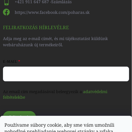
+421 911 647 687 -Számlázás
https://www.facebook.com/poharas.sk
FELIRATKOZÁS HÍRLEVÉLRE
Adja meg az e-mail címét, és mi tájékoztatást küldünk
webáruházunk új termékeiről.
E-MAIL
Az email cím megadásával beleegyezik a
adatvédelmi
feltételekbe
Feliratkozás
Používame súbory cookie, aby sme vám umožnili
pohodlné prehliadanie webovej stránky a vďaka