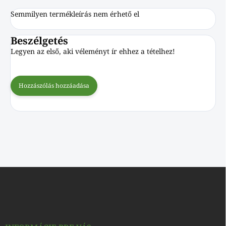
Semmilyen termékleírás nem érhető el
Beszélgetés
Legyen az első, aki véleményt ír ehhez a tételhez!
Hozzászólás hozzáadása
L
á
b
l
é