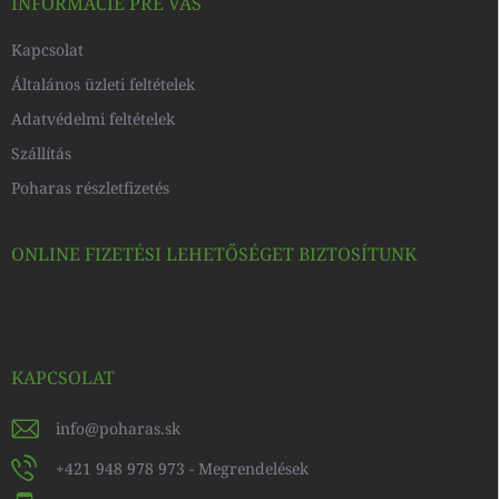
c
INFORMÁCIE PRE VÁS
Kapcsolat
Általános üzleti feltételek
Adatvédelmi feltételek
Szállítás
Poharas részletfizetés
ONLINE FIZETÉSI LEHETŐSÉGET BIZTOSÍTUNK
KAPCSOLAT
info
@
poharas.sk
+421 948 978 973 - Megrendelések