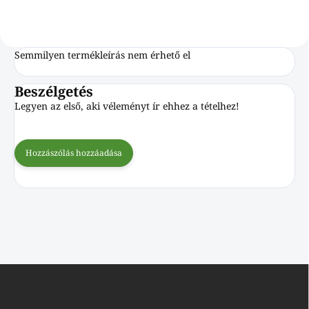
Semmilyen termékleírás nem érhető el
Beszélgetés
Legyen az első, aki véleményt ír ehhez a tételhez!
Hozzászólás hozzáadása
L
á
b