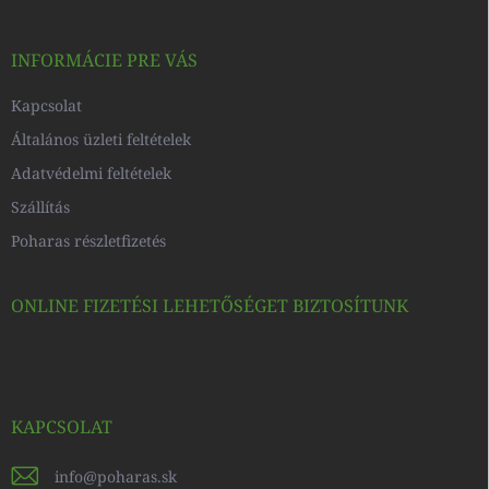
l
é
c
INFORMÁCIE PRE VÁS
Kapcsolat
Általános üzleti feltételek
Adatvédelmi feltételek
Szállítás
Poharas részletfizetés
ONLINE FIZETÉSI LEHETŐSÉGET BIZTOSÍTUNK
KAPCSOLAT
info
@
poharas.sk