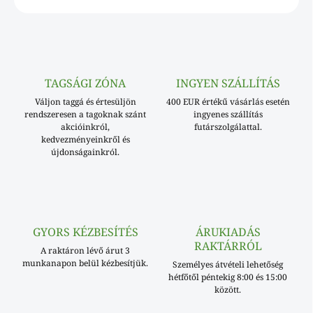
TAGSÁGI ZÓNA
INGYEN SZÁLLÍTÁS
Váljon taggá és értesüljön
400 EUR értékű vásárlás esetén
rendszeresen a tagoknak szánt
ingyenes szállítás
akcióinkról,
futárszolgálattal.
kedvezményeinkről és
újdonságainkról.
GYORS KÉZBESÍTÉS
ÁRUKIADÁS
RAKTÁRRÓL
A raktáron lévő árut 3
munkanapon belül kézbesítjük.
Személyes átvételi lehetőség
hétfőtől péntekig 8:00 és 15:00
között.