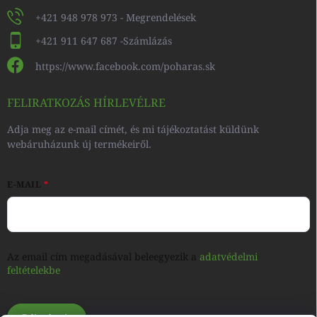
+421 948 978 973 - Megrendelések
+421 911 647 687 -Számlázás
https://www.facebook.com/poharas.sk
FELIRATKOZÁS HÍRLEVÉLRE
Adja meg az e-mail címét, és mi tájékoztatást küldünk
webáruházunk új termékeiről.
E-MAIL
Az email cím megadásával beleegyezik a
adatvédelmi
feltételekbe