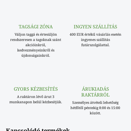
TAGSÁGI ZÓNA
INGYEN SZÁLLÍTÁS
Váljon taggá és értesüljön
400 EUR értékű vásárlás esetén
rendszeresen a tagoknak szánt
ingyenes szállítás
akcióinkról,
futárszolgálattal.
kedvezményeinkről és
újdonságainkról.
GYORS KÉZBESÍTÉS
ÁRUKIADÁS
RAKTÁRRÓL
A raktáron lévő árut 3
munkanapon belül kézbesítjük.
Személyes átvételi lehetőség
hétfőtől péntekig 8:00 és 15:00
között.
Kapcsolódó termékek