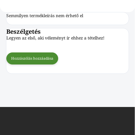
Semmilyen termékleírás nem érhető el
Beszélgetés
Legyen az első, aki véleményt ír ehhez a tételhez!
Hozzászólás hozzáadása
L
á
b
l