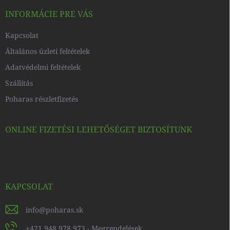
é
c
INFORMÁCIE PRE VÁS
Kapcsolat
Általános üzleti feltételek
Adatvédelmi feltételek
Szállítás
Poharas részletfizetés
ONLINE FIZETÉSI LEHETŐSÉGET BIZTOSÍTUNK
KAPCSOLAT
info
@
poharas.sk
+421 948 978 973 - Megrendelések