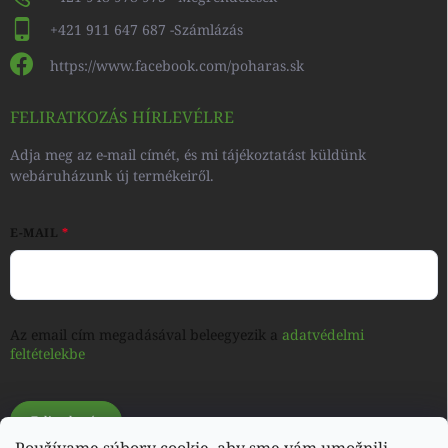
+421 911 647 687 -Számlázás
https://www.facebook.com/poharas.sk
FELIRATKOZÁS HÍRLEVÉLRE
Adja meg az e-mail címét, és mi tájékoztatást küldünk
webáruházunk új termékeiről.
E-MAIL
Az email cím megadásával beleegyezik a
adatvédelmi
feltételekbe
Feliratkozás