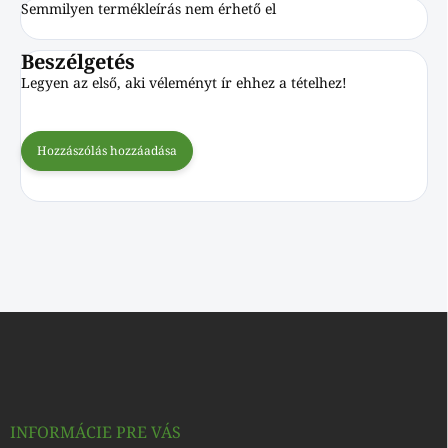
Semmilyen termékleírás nem érhető el
Beszélgetés
Legyen az első, aki véleményt ír ehhez a tételhez!
Hozzászólás hozzáadása
L
á
b
l
é
c
INFORMÁCIE PRE VÁS