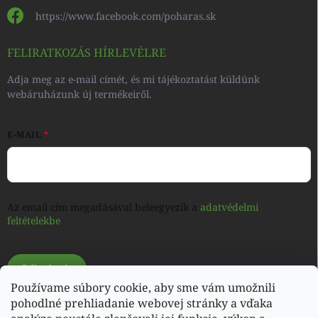
https://www.facebook.com/poharas.sk
FELIRATKOZÁS HÍRLEVÉLRE
Adja meg az e-mail címét, és mi tájékoztatást küldünk
webáruházunk új termékeiről.
E-MAIL
Az email cím megadásával beleegyezik a
adatvédelmi
feltételekbe
Feliratkozás
Používame súbory cookie, aby sme vám umožnili
pohodlné prehliadanie webovej stránky a vďaka