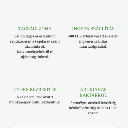
TAGSÁGI ZÓNA
INGYEN SZÁLLÍTÁS
Váljon taggá és értesüljön
400 EUR értékű vásárlás esetén
rendszeresen a tagoknak szánt
ingyenes szállítás
akcióinkról,
futárszolgálattal.
kedvezményeinkről és
újdonságainkról.
GYORS KÉZBESÍTÉS
ÁRUKIADÁS
RAKTÁRRÓL
A raktáron lévő árut 3
munkanapon belül kézbesítjük.
Személyes átvételi lehetőség
hétfőtől péntekig 8:00 és 15:00
között.