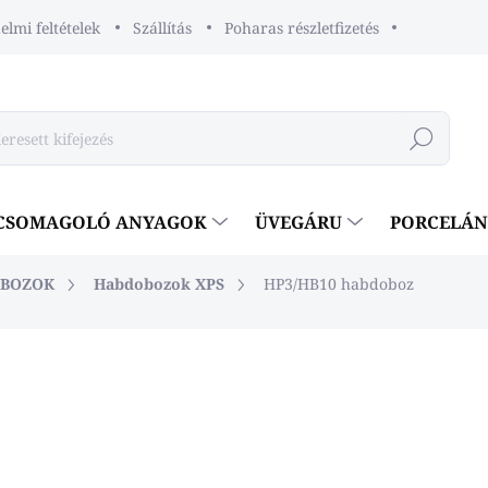
lmi feltételek
Szállítás
Poharas részletfizetés
Keresés
CSOMAGOLÓ ANYAGOK
ÜVEGÁRU
PORCELÁ
OBOZOK
Habdobozok XPS
HP3/HB10 habdoboz
eléshez
€10
€8,13 ÁFA nélkül
Egységár:
€0,08 / 1 db