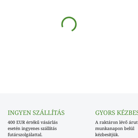
SKLADOM
−
+
pezsgőszínű habdoboz élel
INGYEN SZÁLLÍTÁS
GYORS KÉZBE
400 EUR értékű vásárlás
A raktáron lévő árut
esetén ingyenes szállítás
munkanapon belül
futárszolgálattal.
kézbesítjük.