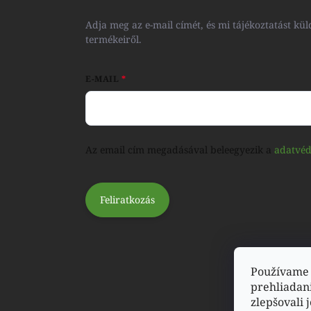
Adja meg az e-mail címét, és mi tájékoztatást 
termékeiről.
E-MAIL
Az email cím megadásával beleegyezik a
adatvéd
Feliratkozás
Používame 
prehliadan
zlepšovali 