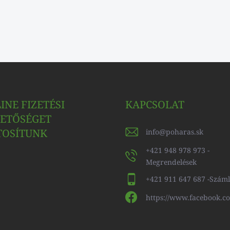
INE FIZETÉSI
KAPCSOLAT
ETŐSÉGET
TOSÍTUNK
info
@
poharas.sk
+421 948 978 973 -
Megrendelések
+421 911 647 687 -Szám
https://www.facebook.c