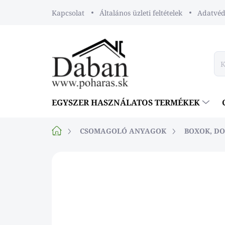
Ugrás
Kapcsolat
Általános üzleti feltételek
Adatvéde
a
fő
tartalomhoz
EGYSZER HASZNÁLATOS TERMÉKEK
Kezdőlap
CSOMAGOLÓ ANYAGOK
BOXOK, D
Nincs értékelés
Ugrás az érték