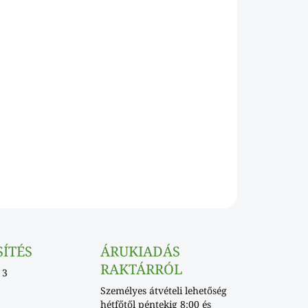
Hozzáadás a kosárhoz
miszer csomagoláshoz és kiszállításhoz.
KÉRDÉS
SÍTÉS
ÁRUKIADÁS
RAKTÁRRÓL
 3
Személyes átvételi lehetőség
hétfőtől péntekig 8:00 és