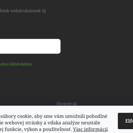
küldünk webáruházunk új
elmi feltételekbe
Shoptet.sk
súbory cookie, aby sme vám umožnili pohodlné
El
ie webovej stránky a vďaka analýze neustále
jej funkcie, výkon a použiteľnosť.
Viac informácií