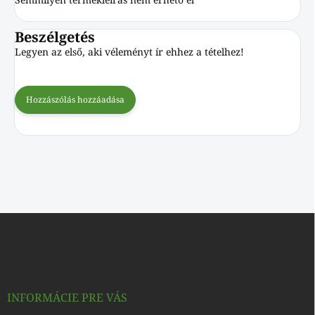
Beszélgetés
Legyen az első, aki véleményt ír ehhez a tételhez!
Hozzászólás hozzáadása
L
á
b
l
é
c
INFORMÁCIE PRE VÁS