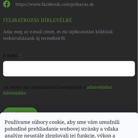
https://www.facebook.com/poharas.sk
FELIRATKOZÁS HÍRLEVÉLRE
Adja meg az e-mail címét, és mi tájékoztatást küldünk
webáruházunk új termékeiről.
E-MAIL
Az email cím megadásával beleegyezik a
adatvédelmi
feltételekbe
Feliratkozás
Používame súbory cookie, aby sme vám umožnili
pohodlné prehliadanie webovej stránky a vďaka
analýze neustále zlepšovali jej funkcie, výkon a
Shoptet.sk