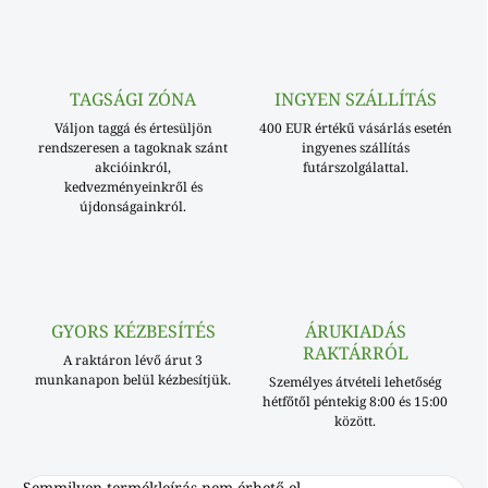
TAGSÁGI ZÓNA
INGYEN SZÁLLÍTÁS
Váljon taggá és értesüljön
400 EUR értékű vásárlás esetén
rendszeresen a tagoknak szánt
ingyenes szállítás
akcióinkról,
futárszolgálattal.
kedvezményeinkről és
újdonságainkról.
GYORS KÉZBESÍTÉS
ÁRUKIADÁS
RAKTÁRRÓL
A raktáron lévő árut 3
munkanapon belül kézbesítjük.
Személyes átvételi lehetőség
hétfőtől péntekig 8:00 és 15:00
között.
Semmilyen termékleírás nem érhető el